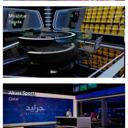
Movistar
España
Alkass Sports
Qatar